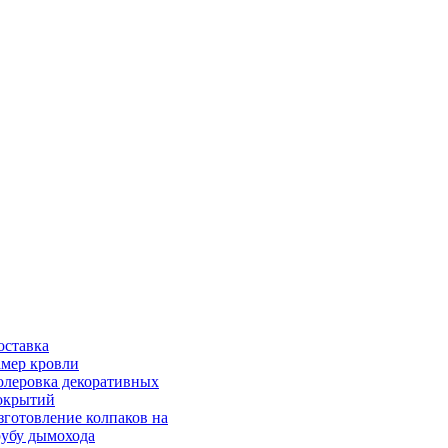
оставка
амер кровли
олеровка декоративных
окрытий
зготовление колпаков на
рубу дымохода