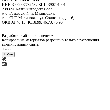
ОГРН 1073906017690
ИНН 390600773248 / КПП 390701001
238324, Калининградская обл,
м.о. Гурьевский, п. Малиновка,
тер. СНТ Малиновка, ул. Солнечная, д. 16,
ОКВЭД 46.13; 46.18.99; 46.73; 46.90
Политика ООО "Деловая Русь Маркет" в отношении
обработки персональных данных
Разработка сайта – «Решение»
Копирование материалов разрешено только с разрешения
администрации сайта.
Найти