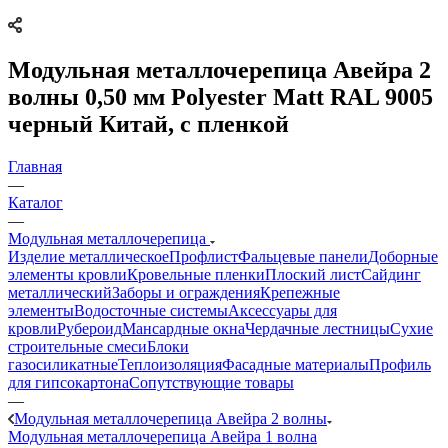
Модульная металлочерепица Авейра 2
волны 0,50 мм Polyester Matt RAL 9005
черный Китай, с пленкой
Главная
—
Каталог
—
Модульная металлочерепица
Изделие металлическое
Профлист
Фальцевые панели
Доборные
элементы кровли
Кровельные пленки
Плоский лист
Сайдинг
металлический
Заборы и ограждения
Крепежные
элементы
Водосточные системы
Аксессуары для
кровли
Рубероид
Мансардные окна
Чердачные лестницы
Сухие
строительные смеси
Блоки
газосиликатные
Теплоизоляция
Фасадные материалы
Профиль
для гипсокартона
Сопутствующие товары
—
Модульная металлочерепица Авейра 2 волны
Модульная металлочерепица Авейра 1 волна