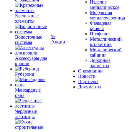
Изделие
металлическое
Модульная
Крепежные
металлочерепица
элементы
Фальцевая
кровля
Профлист
%
Водосточные
Металлический
Акции
системы
штакетник
Металлический
сайдинг
Аксессуары для
Доборные
кровли
элементы
О компании
Рубероид
Новости
Партнеры
Документы
Мансардные
окна
Чердачные
лестницы