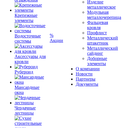
Изделие
металлическое
Модульная
Крепежные
металлочерепица
элементы
Фальцевая
кровля
Профлист
%
Водосточные
Металлический
Акции
системы
штакетник
Металлический
сайдинг
Аксессуары для
Доборные
кровли
элементы
О компании
Рубероид
Новости
Партнеры
Документы
Мансардные
окна
Чердачные
лестницы