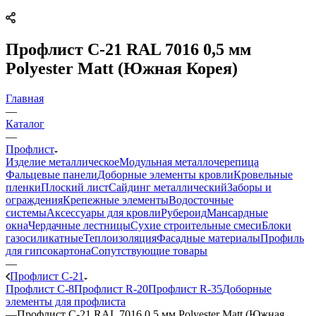
Профлист C-21 RAL 7016 0,5 мм
Polyester Matt (Южная Корея)
Главная
—
Каталог
—
Профлист
Изделие металлическое
Модульная металлочерепица
Фальцевые панели
Доборные элементы кровли
Кровельные
пленки
Плоский лист
Сайдинг металлический
Заборы и
ограждения
Крепежные элементы
Водосточные
системы
Аксессуары для кровли
Рубероид
Мансардные
окна
Чердачные лестницы
Сухие строительные смеси
Блоки
газосиликатные
Теплоизоляция
Фасадные материалы
Профиль
для гипсокартона
Сопутствующие товары
—
Профлист C-21
Профлист C-8
Профлист R-20
Профлист R-35
Доборные
элементы для профлиста
—
Профлист C-21 RAL 7016 0,5 мм Polyester Matt (Южная