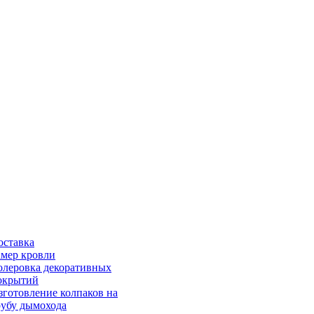
оставка
амер кровли
олеровка декоративных
окрытий
зготовление колпаков на
рубу дымохода