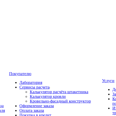
Покупателю
Услуги
Лаборатория
Сервисы расчета
Д
Калькулятор расчёта штакетника
З
Калькулятор кровли
К
Кровельно-фасадный конструктор
п
ца
Оформление заказа
И
вля
Оплата заказа
т
Покупка в кредит