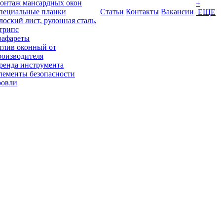
онтаж мансардных окон
+
пециальные планки
Статьи
Контакты
Вакансии
ЕЩЕ
лоский лист, рулонная сталь,
трипс
рафареты
тлив оконный от
роизводителя
ренда инструмента
лементы безопасности
ровли