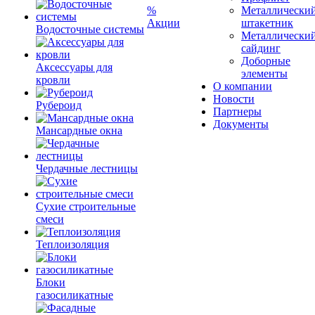
%
Металлически
Акции
штакетник
Водосточные системы
Металлически
сайдинг
Доборные
Аксессуары для
элементы
кровли
О компании
Новости
Рубероид
Партнеры
Документы
Мансардные окна
Чердачные лестницы
Сухие строительные
смеси
Теплоизоляция
Блоки
газосиликатные