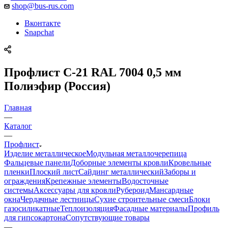
shop@bus-rus.com
Вконтакте
Snapchat
Профлист C-21 RAL 7004 0,5 мм
Полиэфир (Россия)
Главная
—
Каталог
—
Профлист
Изделие металлическое
Модульная металлочерепица
Фальцевые панели
Доборные элементы кровли
Кровельные
пленки
Плоский лист
Сайдинг металлический
Заборы и
ограждения
Крепежные элементы
Водосточные
системы
Аксессуары для кровли
Рубероид
Мансардные
окна
Чердачные лестницы
Сухие строительные смеси
Блоки
газосиликатные
Теплоизоляция
Фасадные материалы
Профиль
для гипсокартона
Сопутствующие товары
—