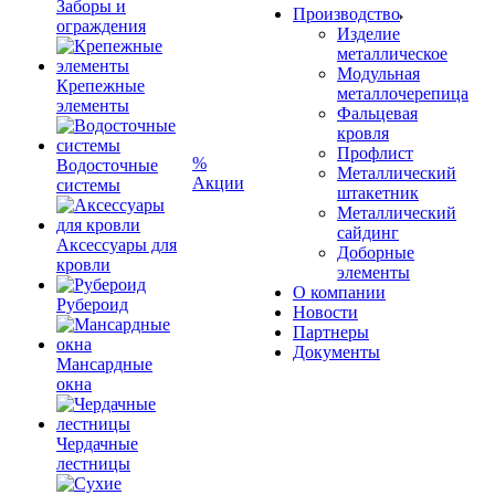
Заборы и
Производство
ограждения
Изделие
металлическое
Модульная
Крепежные
металлочерепица
элементы
Фальцевая
кровля
Профлист
%
Водосточные
Металлический
Акции
системы
штакетник
Металлический
сайдинг
Аксессуары для
Доборные
кровли
элементы
О компании
Рубероид
Новости
Партнеры
Документы
Мансардные
окна
Чердачные
лестницы