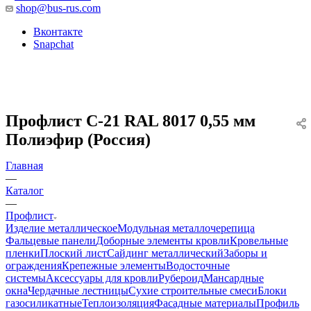
shop@bus-rus.com
Вконтакте
Snapchat
Профлист C-21 RAL 8017 0,55 мм
Полиэфир (Россия)
Главная
—
Каталог
—
Профлист
Изделие металлическое
Модульная металлочерепица
Фальцевые панели
Доборные элементы кровли
Кровельные
пленки
Плоский лист
Сайдинг металлический
Заборы и
ограждения
Крепежные элементы
Водосточные
системы
Аксессуары для кровли
Рубероид
Мансардные
окна
Чердачные лестницы
Сухие строительные смеси
Блоки
газосиликатные
Теплоизоляция
Фасадные материалы
Профиль