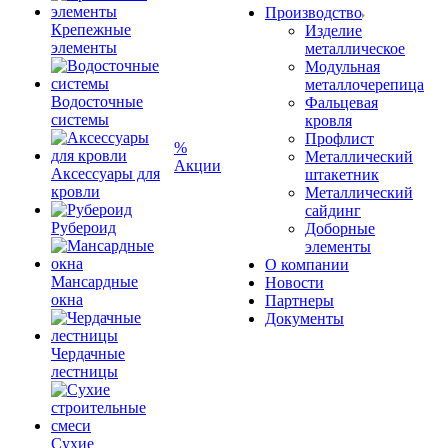
Производство
Крепежные
Изделие
элементы
металлическое
Модульная
металлочерепица
Водосточные
Фальцевая
системы
кровля
Профлист
%
Металлический
Акции
Аксессуары для
штакетник
кровли
Металлический
сайдинг
Рубероид
Доборные
элементы
О компании
Мансардные
Новости
окна
Партнеры
Документы
Чердачные
лестницы
Сухие