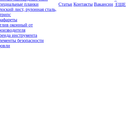
пециальные планки
Статьи
Контакты
Вакансии
ЕЩЕ
лоский лист, рулонная сталь,
трипс
рафареты
тлив оконный от
роизводителя
ренда инструмента
лементы безопасности
ровли