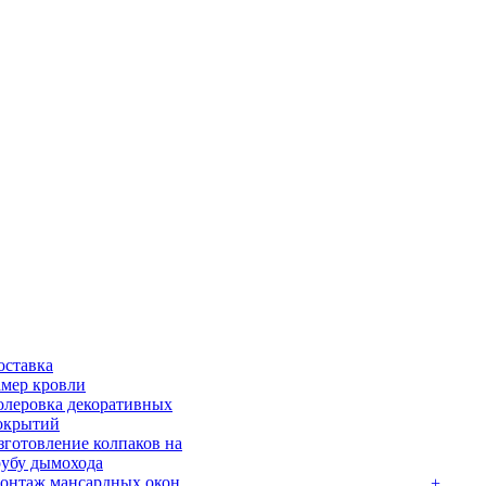
оставка
амер кровли
олеровка декоративных
окрытий
зготовление колпаков на
рубу дымохода
онтаж мансардных окон
+