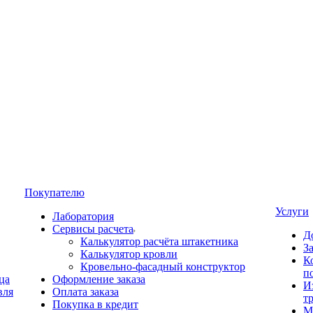
Покупателю
Услуги
Лаборатория
Сервисы расчета
Д
Калькулятор расчёта штакетника
З
Калькулятор кровли
К
Кровельно-фасадный конструктор
п
ца
Оформление заказа
И
вля
Оплата заказа
т
Покупка в кредит
М