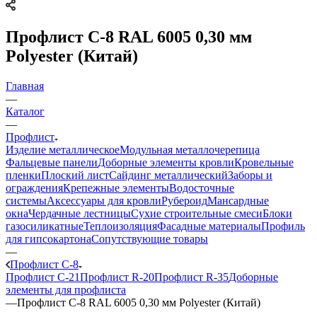
Профлист C-8 RAL 6005 0,30 мм
Polyester (Китай)
Главная
—
Каталог
—
Профлист
Изделие металлическое
Модульная металлочерепица
Фальцевые панели
Доборные элементы кровли
Кровельные
пленки
Плоский лист
Сайдинг металлический
Заборы и
ограждения
Крепежные элементы
Водосточные
системы
Аксессуары для кровли
Рубероид
Мансардные
окна
Чердачные лестницы
Сухие строительные смеси
Блоки
газосиликатные
Теплоизоляция
Фасадные материалы
Профиль
для гипсокартона
Сопутствующие товары
—
Профлист C-8
Профлист C-21
Профлист R-20
Профлист R-35
Доборные
элементы для профлиста
—
Профлист C-8 RAL 6005 0,30 мм Polyester (Китай)