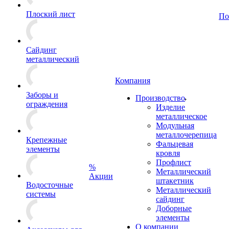
Плоский лист
По
Сайдинг
металлический
Компания
Заборы и
Производство
ограждения
Изделие
металлическое
Модульная
металлочерепица
Крепежные
Фальцевая
элементы
кровля
Профлист
%
Металлический
Акции
штакетник
Водосточные
Металлический
системы
сайдинг
Доборные
элементы
О компании