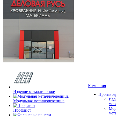
Компания
Изделие металлическое
Производ
Изд
Модульная металлочерепица
мет
Мод
Профлист
мет