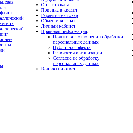
ьцевая
Оплата заказа
вля
Покупка в кредит
флист
Гарантия на товар
аллический
Обмен и возврат
кетник
Личный кабинет
аллический
Правовая информация
динг
Политика в отношении обработки
орные
персональных данных
менты
Публичная оферта
ии
Реквизиты организации
Согласие на обработку
ы
персональных данных
ты
Вопросы и ответы