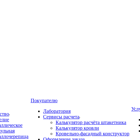
Покупателю
Усл
Лаборатория
ство
Сервисы расчета
елие
Калькулятор расчёта штакетника
аллическое
Калькулятор кровли
ульная
Кровельно-фасадный конструктор
аллочерепица
Оформление заказа