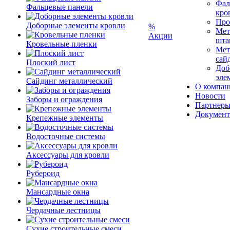
Фал
Фальцевые панели
кро
Про
Доборные элементы кровли
%
Мет
Акции
шта
Кровельные пленки
Мет
сай
Плоский лист
Доб
эле
Сайдинг металлический
О компан
Новости
Заборы и ограждения
Партнер
Докумен
Крепежные элементы
Водосточные системы
Аксессуары для кровли
Рубероид
Мансардные окна
Чердачные лестницы
Сухие строительные смеси