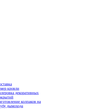
оставка
амер кровли
олеровка декоративных
окрытий
зготовление колпаков на
рубу дымохода