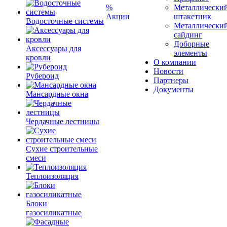
%
Металлически
Акции
штакетник
Водосточные системы
Металлически
сайдинг
Доборные
Аксессуары для
элементы
кровли
О компании
Новости
Рубероид
Партнеры
Документы
Мансардные окна
Чердачные лестницы
Сухие строительные
смеси
Теплоизоляция
Блоки
газосиликатные