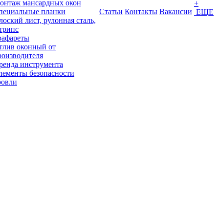
онтаж мансардных окон
+
пециальные планки
Статьи
Контакты
Вакансии
ЕЩЕ
лоский лист, рулонная сталь,
трипс
рафареты
тлив оконный от
роизводителя
ренда инструмента
лементы безопасности
ровли