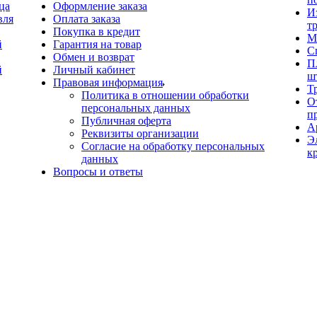
ца
Оформление заказа
И
вля
Оплата заказа
т
Покупка в кредит
М
й
Гарантия на товар
С
Обмен и возврат
П
й
Личный кабинет
ш
Правовая информация
Т
Политика в отношении обработки
О
персональных данных
п
Публичная оферта
А
Реквизиты организации
Э
Согласие на обработку персональных
к
данных
Вопросы и ответы