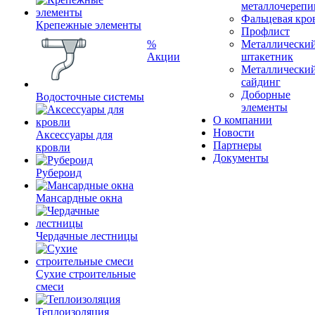
металлочерепи
Фальцевая кро
Крепежные элементы
Профлист
%
Металлически
Акции
штакетник
Металлически
сайдинг
Доборные
Водосточные системы
элементы
О компании
Новости
Аксессуары для
Партнеры
кровли
Документы
Рубероид
Мансардные окна
Чердачные лестницы
Сухие строительные
смеси
Теплоизоляция