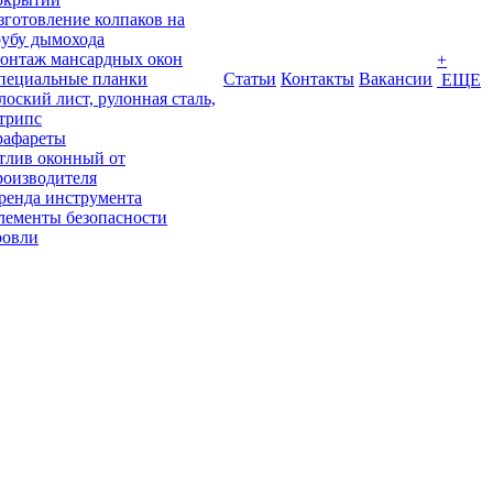
зготовление колпаков на
рубу дымохода
онтаж мансардных окон
+
пециальные планки
Статьи
Контакты
Вакансии
ЕЩЕ
лоский лист, рулонная сталь,
трипс
рафареты
тлив оконный от
роизводителя
ренда инструмента
лементы безопасности
ровли