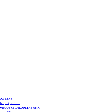
оставка
амер кровли
олеровка декоративных
окрытий