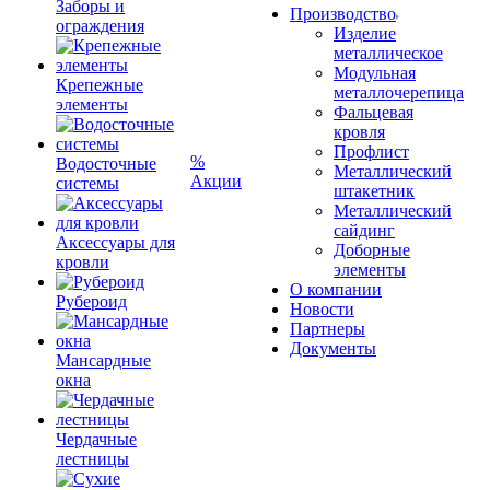
Заборы и
Производство
ограждения
Изделие
металлическое
Модульная
Крепежные
металлочерепица
элементы
Фальцевая
кровля
Профлист
%
Водосточные
Металлический
Акции
системы
штакетник
Металлический
сайдинг
Аксессуары для
Доборные
кровли
элементы
О компании
Рубероид
Новости
Партнеры
Документы
Мансардные
окна
Чердачные
лестницы