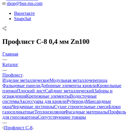
shop@bus-rus.com
Вконтакте
Snapchat
Профлист C-8 0,4 мм Zn100
Главная
—
Каталог
—
Профлист
Изделие металлическое
Модульная металлочерепица
Фальцевые панели
Доборные элементы кровли
Кровельные
пленки
Плоский лист
Сайдинг металлический
Заборы и
ограждения
Крепежные элементы
Водосточные
системы
Аксессуары для кровли
Рубероид
Мансардные
окна
Чердачные лестницы
Сухие строительные смеси
Блоки
газосиликатные
Теплоизоляция
Фасадные материалы
Профиль
для гипсокартона
Сопутствующие товары
—
Профлист C-8