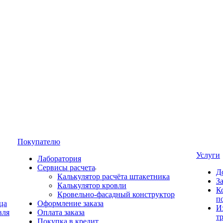
Покупателю
Услуги
Лаборатория
Сервисы расчета
Д
Калькулятор расчёта штакетника
З
Калькулятор кровли
К
Кровельно-фасадный конструктор
п
ца
Оформление заказа
И
вля
Оплата заказа
т
Покупка в кредит