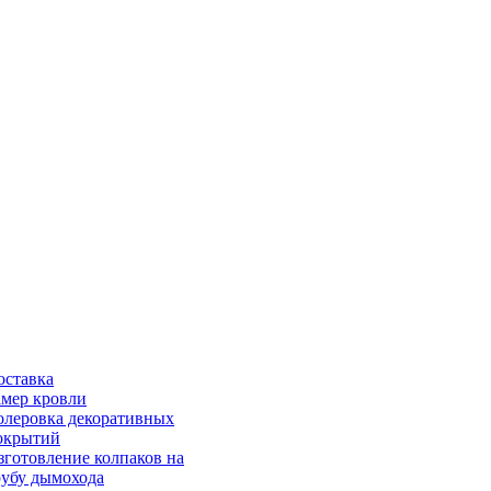
оставка
амер кровли
олеровка декоративных
окрытий
зготовление колпаков на
рубу дымохода