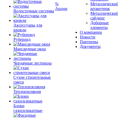
%
Металлически
Акции
штакетник
Водосточные системы
Металлически
сайдинг
Доборные
Аксессуары для
элементы
кровли
О компании
Новости
Рубероид
Партнеры
Документы
Мансардные окна
Чердачные лестницы
Сухие строительные
смеси
Теплоизоляция
Блоки
газосиликатные