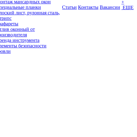
онтаж мансардных окон
+
пециальные планки
Статьи
Контакты
Вакансии
ЕЩЕ
лоский лист, рулонная сталь,
трипс
рафареты
тлив оконный от
роизводителя
ренда инструмента
лементы безопасности
ровли