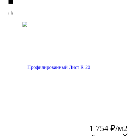
1 754
₽
/м2