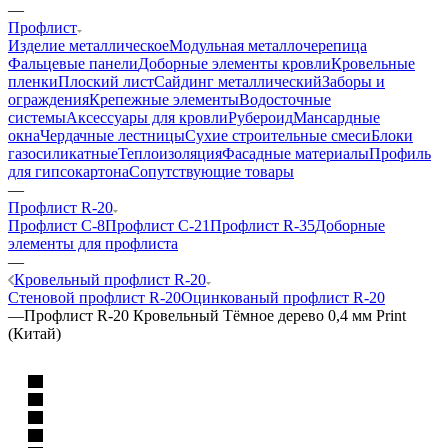
—
Профлист
Изделие металлическое
Модульная металлочерепица
Фальцевые панели
Доборные элементы кровли
Кровельные
пленки
Плоский лист
Сайдинг металлический
Заборы и
ограждения
Крепежные элементы
Водосточные
системы
Аксессуары для кровли
Рубероид
Мансардные
окна
Чердачные лестницы
Сухие строительные смеси
Блоки
газосиликатные
Теплоизоляция
Фасадные материалы
Профиль
для гипсокартона
Сопутствующие товары
—
Профлист R-20
Профлист C-8
Профлист C-21
Профлист R-35
Доборные
элементы для профлиста
—
Кровельный профлист R-20
Стеновой профлист R-20
Оцинкованый профлист R-20
—
Профлист R-20 Кровельный Тёмное дерево 0,4 мм Print
(Китай)