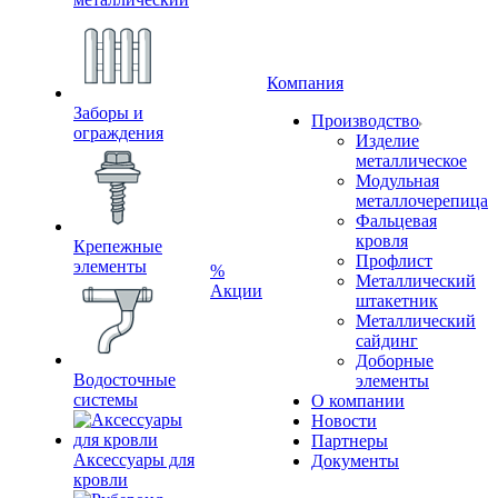
Компания
Заборы и
Производство
ограждения
Изделие
металлическое
Модульная
металлочерепица
Фальцевая
кровля
Крепежные
Профлист
элементы
%
Металлический
Акции
штакетник
Металлический
сайдинг
Доборные
Водосточные
элементы
системы
О компании
Новости
Партнеры
Аксессуары для
Документы
кровли