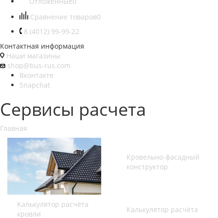
Отложенные
0
Сравнение товаров
0
8 (4012) 99-99-22
Контактная информация
Наши магазины
shop@bus-rus.com
Вконтакте
Snapchat
Сервисы расчета
Главная
Кровельно-фасадный
конструктор
Калькулятор расчёта
Калькулятор расчёта
кровли