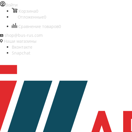
Войти
Корзина
0
Отложенные
0
Сравнение товаров
0
shop@bus-rus.com
Наши магазины
Вконтакте
Snapchat