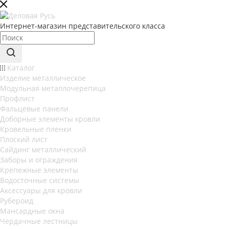
Интернет-магазин представительского класса
Каталог
Изделие металлическое
Модульная металлочерепица
Профлист
Фальцевые панели
Доборные элементы кровли
Кровельные пленки
Плоский лист
Сайдинг металлический
Заборы и ограждения
Крепежные элементы
Водосточные системы
Аксессуары для кровли
Рубероид
Мансардные окна
Чердачные лестницы