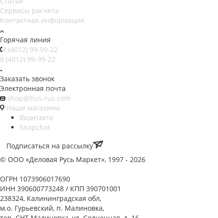
Статьи
Сервисы расчета
Контактная информация
Горячая линия
8 (4012) 99-99-22
8 (4012) 99-99-22
Заказать звонок
Электронная почта
shop@bus-rus.com
Наши магазины
Вконтакте
Snapchat
Подписаться на рассылку
© ООО «Деловая Русь Маркет», 1997 - 2026
ОГРН 1073906017690
ИНН 390600773248 / КПП 390701001
238324, Калининградская обл,
м.о. Гурьевский, п. Малиновка,
тер. СНТ Малиновка, ул. Солнечная, д. 16,