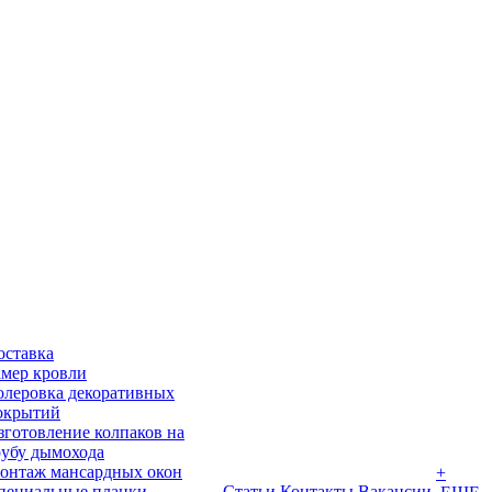
оставка
амер кровли
олеровка декоративных
окрытий
зготовление колпаков на
рубу дымохода
онтаж мансардных окон
+
пециальные планки
Статьи
Контакты
Вакансии