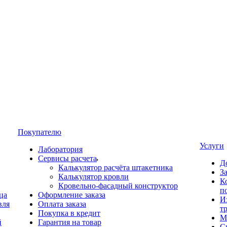
Покупателю
Услуги
Лаборатория
Сервисы расчета
Д
Калькулятор расчёта штакетника
З
Калькулятор кровли
К
Кровельно-фасадный конструктор
п
ца
Оформление заказа
И
вля
Оплата заказа
т
Покупка в кредит
М
й
Гарантия на товар
С