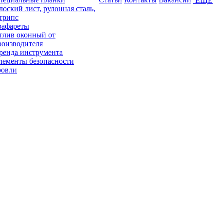
ЕЩЕ
лоский лист, рулонная сталь,
трипс
рафареты
тлив оконный от
роизводителя
ренда инструмента
лементы безопасности
ровли