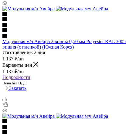
Модульная м/ч Авейра 2 волны 0,50 мм Polyester RAL 3005
вишня (с пленкой) (Южная Корея)
Изготовление: 2 дня
1 137
₽
/шт
Варианты цен
1 137
₽
/шт
Подробности
Цена без НДС
Заказать