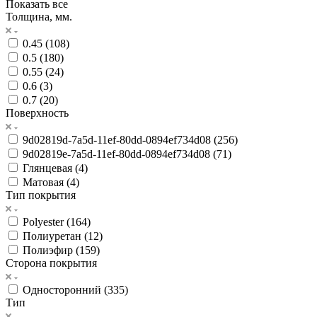
Показать все
Толщина, мм.
0.45 (
108
)
0.5 (
180
)
0.55 (
24
)
0.6 (
3
)
0.7 (
20
)
Поверхность
9d02819d-7a5d-11ef-80dd-0894ef734d08 (
256
)
9d02819e-7a5d-11ef-80dd-0894ef734d08 (
71
)
Глянцевая (
4
)
Матовая (
4
)
Тип покрытия
Polyester (
164
)
Полиуретан (
12
)
Полиэфир (
159
)
Сторона покрытия
Односторонний (
335
)
Тип