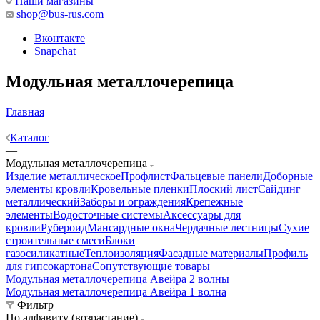
Наши магазины
shop@bus-rus.com
Вконтакте
Snapchat
Модульная металлочерепица
Главная
—
Каталог
—
Модульная металлочерепица
Изделие металлическое
Профлист
Фальцевые панели
Доборные
элементы кровли
Кровельные пленки
Плоский лист
Сайдинг
металлический
Заборы и ограждения
Крепежные
элементы
Водосточные системы
Аксессуары для
кровли
Рубероид
Мансардные окна
Чердачные лестницы
Сухие
строительные смеси
Блоки
газосиликатные
Теплоизоляция
Фасадные материалы
Профиль
для гипсокартона
Сопутствующие товары
Модульная металлочерепица Авейра 2 волны
Модульная металлочерепица Авейра 1 волна
Фильтр
По алфавиту (возрастание)