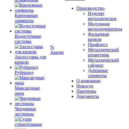
Производство
Изделие
Крепежные
металлическое
элементы
Модульная
металлочерепица
Фальцевая
Водосточные
кровля
системы
Профлист
%
Металлический
Акции
штакетник
Аксессуары для
Металлический
кровли
сайдинг
Доборные
Рубероид
элементы
О компании
Новости
Мансардные
Партнеры
окна
Документы
Чердачные
лестницы