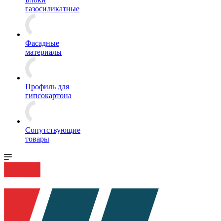
газосиликатные
Фасадные
материалы
Профиль для
гипсокартона
Сопутствующие
товары