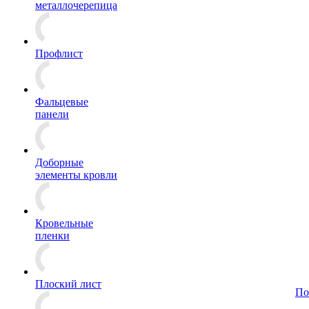
металлочерепица
Профлист
Фальцевые
панели
Доборные
элементы кровли
Кровельные
пленки
Плоский лист
По