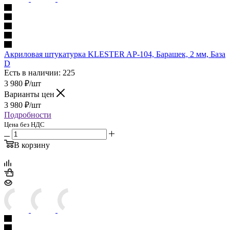
Акриловая штукатурка KLESTER AP-104, Барашек, 2 мм, База
D
Есть в наличии: 225
3 980
₽
/шт
Варианты цен
3 980
₽
/шт
Подробности
Цена без НДС
В корзину