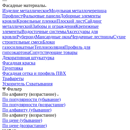
—
Фасадные материалы
Изделие металлическое
Модульная металлочерепица
Профлист
Фальцевые панели
Доборные элементы
кровли
Кровельные пленки
Плоский лист
Сайдинг
металлический
Заборы и ограждения
Крепежные
элементы
Водосточные системы
Аксессуары для
кровли
Рубероид
Мансардные окна
Чердачные лестницы
Сухие
строительные смеси
Блоки
газосиликатные
Теплоизоляция
Профиль для
гипсокартона
Сопутствующие товары
Декоративная штукатурка
Фасадная краска
Грунтовка
Фасадная сетка и профиль ПВХ
Трафареты
Ускоритель Схватывания
Фильтр
По алфавиту (возрастание)
По популярности (убывание)
По популярности (возрастание)
По алфавиту (убывание)
По алфавиту (возрастание)
По цене (убывание)
По цене (возрастание)