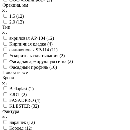
Фракция, мм
1,5 (
12
)
2,0 (
12
)
Тип
акриловая АР-104 (
12
)
Кирпичная кладка (
4
)
силиконовая SP-114 (
11
)
Ускоритель схватывания (
2
)
Фасадная армирующая сетка (
2
)
Фасадный профиль (
16
)
Показать все
Бренд
Bellaplast (
1
)
EJOT (
2
)
FASADPRO (
4
)
KLESTER (
32
)
Фактура
Барашек (
12
)
Короед (
12
)