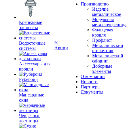
Производство
Изделие
металлическое
Модульная
Крепежные
металлочерепица
элементы
Фальцевая
кровля
Профлист
%
Водосточные
Металлический
Акции
системы
штакетник
Металлический
сайдинг
Аксессуары для
Доборные
кровли
элементы
О компании
Рубероид
Новости
Партнеры
Документы
Мансардные
окна
Чердачные
лестницы