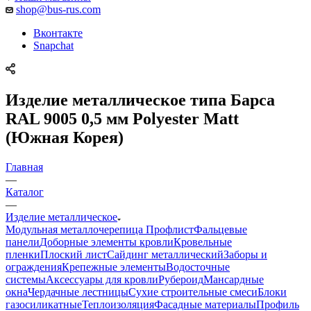
shop@bus-rus.com
Вконтакте
Snapchat
Изделие металлическое типа Барса
RAL 9005 0,5 мм Polyester Matt
(Южная Корея)
Главная
—
Каталог
—
Изделие металлическое
Модульная металлочерепица
Профлист
Фальцевые
панели
Доборные элементы кровли
Кровельные
пленки
Плоский лист
Сайдинг металлический
Заборы и
ограждения
Крепежные элементы
Водосточные
системы
Аксессуары для кровли
Рубероид
Мансардные
окна
Чердачные лестницы
Сухие строительные смеси
Блоки
газосиликатные
Теплоизоляция
Фасадные материалы
Профиль