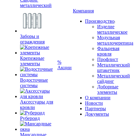
металлический
Компания
Производство
Изделие
металлическое
Заборы и
Модульная
ограждения
металлочерепица
Фальцевая
кровля
Крепежные
Профлист
%
элементы
Металлический
Акции
штакетник
Металлический
Водосточные
сайдинг
системы
Доборные
элементы
О компании
Аксессуары для
Новости
кровли
Партнеры
Документы
Рубероид
Мансардные