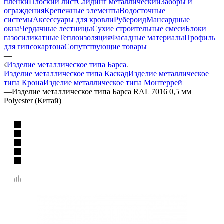
пленки
Плоский лист
Сайдинг металлический
Заборы и
ограждения
Крепежные элементы
Водосточные
системы
Аксессуары для кровли
Рубероид
Мансардные
окна
Чердачные лестницы
Сухие строительные смеси
Блоки
газосиликатные
Теплоизоляция
Фасадные материалы
Профиль
для гипсокартона
Сопутствующие товары
—
Изделие металлическое типа Барса
Изделие металлическое типа Каскад
Изделие металлическое
типа Крона
Изделие металлическое типа Монтеррей
—
Изделие металлическое типа Барса RAL 7016 0,5 мм
Polyester (Китай)