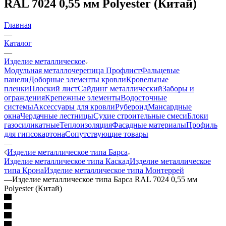
RAL 7024 0,55 мм Polyester (Китай)
Главная
—
Каталог
—
Изделие металлическое
Модульная металлочерепица
Профлист
Фальцевые
панели
Доборные элементы кровли
Кровельные
пленки
Плоский лист
Сайдинг металлический
Заборы и
ограждения
Крепежные элементы
Водосточные
системы
Аксессуары для кровли
Рубероид
Мансардные
окна
Чердачные лестницы
Сухие строительные смеси
Блоки
газосиликатные
Теплоизоляция
Фасадные материалы
Профиль
для гипсокартона
Сопутствующие товары
—
Изделие металлическое типа Барса
Изделие металлическое типа Каскад
Изделие металлическое
типа Крона
Изделие металлическое типа Монтеррей
—
Изделие металлическое типа Барса RAL 7024 0,55 мм
Polyester (Китай)