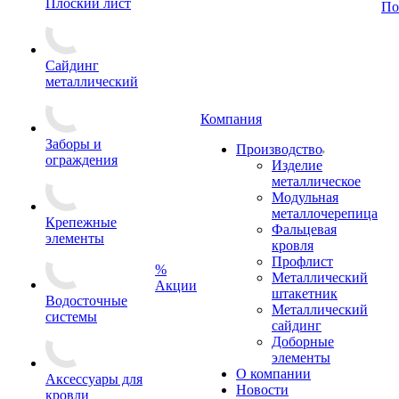
Плоский лист
По
Сайдинг
металлический
Компания
Заборы и
Производство
ограждения
Изделие
металлическое
Модульная
металлочерепица
Крепежные
Фальцевая
элементы
кровля
Профлист
%
Металлический
Акции
штакетник
Водосточные
Металлический
системы
сайдинг
Доборные
элементы
О компании
Аксессуары для
Новости
кровли