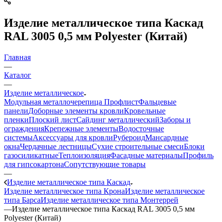
Изделие металлическое типа Каскад
RAL 3005 0,5 мм Polyester (Китай)
Главная
—
Каталог
—
Изделие металлическое
Модульная металлочерепица
Профлист
Фальцевые
панели
Доборные элементы кровли
Кровельные
пленки
Плоский лист
Сайдинг металлический
Заборы и
ограждения
Крепежные элементы
Водосточные
системы
Аксессуары для кровли
Рубероид
Мансардные
окна
Чердачные лестницы
Сухие строительные смеси
Блоки
газосиликатные
Теплоизоляция
Фасадные материалы
Профиль
для гипсокартона
Сопутствующие товары
—
Изделие металлическое типа Каскад
Изделие металлическое типа Крона
Изделие металлическое
типа Барса
Изделие металлическое типа Монтеррей
—
Изделие металлическое типа Каскад RAL 3005 0,5 мм
Polyester (Китай)