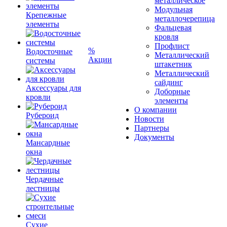
металлическое
Модульная
Крепежные
металлочерепица
элементы
Фальцевая
кровля
Профлист
%
Водосточные
Металлический
Акции
системы
штакетник
Металлический
сайдинг
Аксессуары для
Доборные
кровли
элементы
О компании
Рубероид
Новости
Партнеры
Документы
Мансардные
окна
Чердачные
лестницы
Сухие