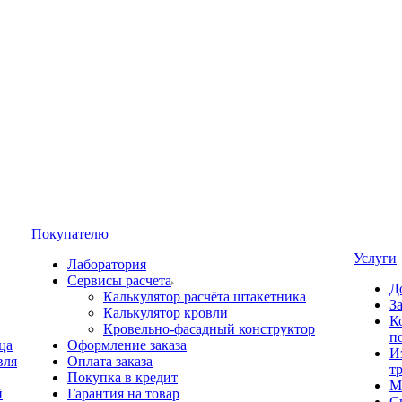
Покупателю
Услуги
Лаборатория
Сервисы расчета
Д
Калькулятор расчёта штакетника
З
Калькулятор кровли
К
Кровельно-фасадный конструктор
п
ца
Оформление заказа
И
вля
Оплата заказа
т
Покупка в кредит
М
й
Гарантия на товар
С