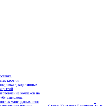
оставка
амер кровли
олеровка декоративных
окрытий
зготовление колпаков на
рубу дымохода
онтаж мансардных окон
+
пециальные планки
Статьи
Контакты
Вакансии