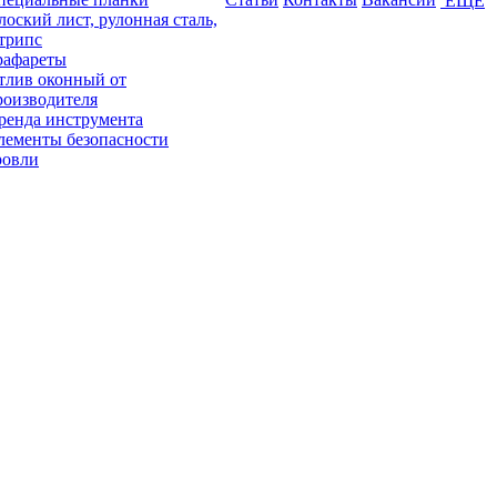
ЕЩЕ
лоский лист, рулонная сталь,
трипс
рафареты
тлив оконный от
роизводителя
ренда инструмента
лементы безопасности
ровли