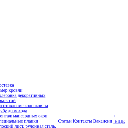
оставка
амер кровли
олеровка декоративных
окрытий
зготовление колпаков на
рубу дымохода
онтаж мансардных окон
+
пециальные планки
Статьи
Контакты
Вакансии
ЕЩЕ
лоский лист, рулонная сталь,