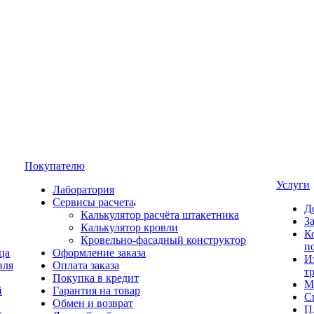
Покупателю
Услуги
Лаборатория
Сервисы расчета
Д
Калькулятор расчёта штакетника
З
Калькулятор кровли
К
Кровельно-фасадный конструктор
п
ца
Оформление заказа
И
вля
Оплата заказа
т
Покупка в кредит
М
й
Гарантия на товар
С
Обмен и возврат
П