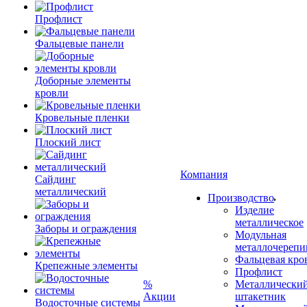
Профлист
Фальцевые панели
Доборные элементы
кровли
Кровельные пленки
Плоский лист
Компания
Сайдинг
металлический
Производство
Изделие
металлическое
Заборы и ограждения
Модульная
металлочерепи
Фальцевая кро
Крепежные элементы
Профлист
%
Металлически
Акции
штакетник
Водосточные системы