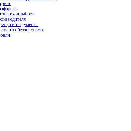
трипс
рафареты
тлив оконный от
роизводителя
ренда инструмента
лементы безопасности
ровли