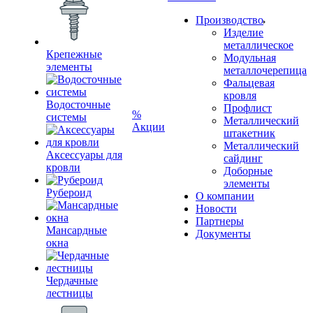
Производство
Изделие
металлическое
Крепежные
Модульная
элементы
металлочерепица
Фальцевая
кровля
Водосточные
Профлист
%
системы
Металлический
Акции
штакетник
Металлический
Аксессуары для
сайдинг
кровли
Доборные
элементы
Рубероид
О компании
Новости
Партнеры
Мансардные
Документы
окна
Чердачные
лестницы