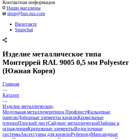
Контактная информация
Наши магазины
shop@bus-rus.com
Вконтакте
Snapchat
Изделие металлическое типа
Монтеррей RAL 9005 0,5 мм Polyester
(Южная Корея)
Главная
—
Каталог
—
Изделие металлическое
Модульная металлочерепица
Профлист
Фальцевые
панели
Доборные элементы кровли
Кровельные
пленки
Плоский лист
Сайдинг металлический
Заборы и
ограждения
Крепежные элементы
Водосточные
системы
Аксессуары для кровли
Рубероид
Мансардные