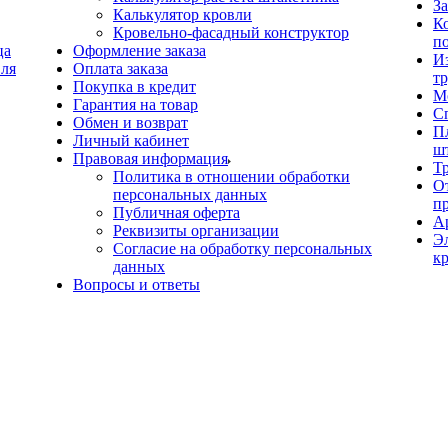
З
Калькулятор кровли
К
Кровельно-фасадный конструктор
п
ца
Оформление заказа
И
вля
Оплата заказа
т
Покупка в кредит
М
Гарантия на товар
С
Обмен и возврат
Пл
Личный кабинет
ш
Правовая информация
Т
Политика в отношении обработки
О
персональных данных
п
Публичная оферта
А
Реквизиты организации
Э
Согласие на обработку персональных
к
данных
Вопросы и ответы