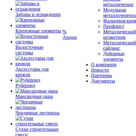
металлическое
Модульная
Заборы и ограждения
металлочерепи
Фальцевая кро
Профлист
Крепежные элементы
%
Металлический
Акции
штакетник
Металлический
Водосточные
сайдинг
системы
Доборные
элементы
О компании
Аксессуары для
Новости
кровли
Партнеры
Документы
Рубероид
Мансардные окна
Чердачные лестницы
Сухие строительные
смеси