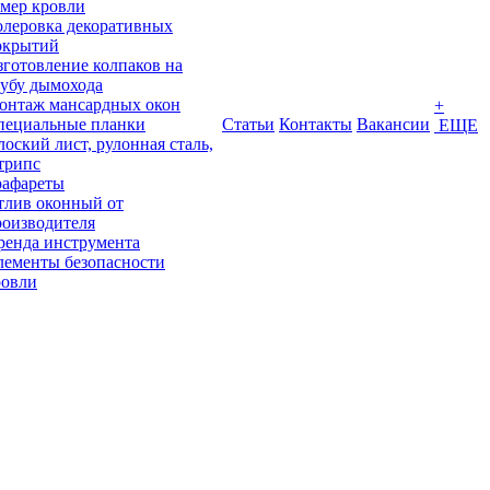
амер кровли
олеровка декоративных
окрытий
зготовление колпаков на
рубу дымохода
онтаж мансардных окон
+
пециальные планки
Статьи
Контакты
Вакансии
ЕЩЕ
оский лист, рулонная сталь,
трипс
рафареты
тлив оконный от
роизводителя
ренда инструмента
лементы безопасности
ровли