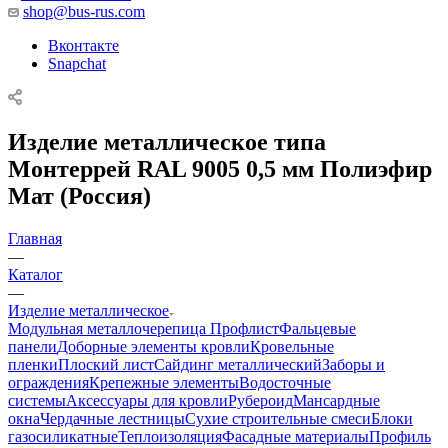
shop@bus-rus.com
Вконтакте
Snapchat
Изделие металлическое типа
Монтеррей RAL 9005 0,5 мм Полиэфир
Мат (Россия)
Главная
—
Каталог
—
Изделие металлическое
Модульная металлочерепица
Профлист
Фальцевые
панели
Доборные элементы кровли
Кровельные
пленки
Плоский лист
Сайдинг металлический
Заборы и
ограждения
Крепежные элементы
Водосточные
системы
Аксессуары для кровли
Рубероид
Мансардные
окна
Чердачные лестницы
Сухие строительные смеси
Блоки
газосиликатные
Теплоизоляция
Фасадные материалы
Профиль