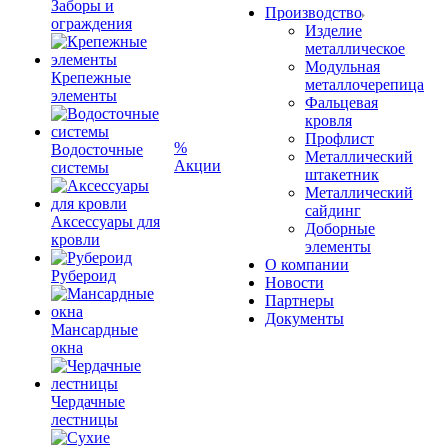
Заборы и
Производство
ограждения
Изделие
металлическое
Модульная
Крепежные
металлочерепица
элементы
Фальцевая
кровля
Профлист
%
Водосточные
Металлический
Акции
системы
штакетник
Металлический
сайдинг
Аксессуары для
Доборные
кровли
элементы
О компании
Рубероид
Новости
Партнеры
Документы
Мансардные
окна
Чердачные
лестницы