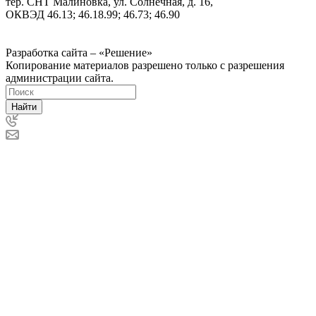
тер. СНТ Малиновка, ул. Солнечная, д. 16,
ОКВЭД 46.13; 46.18.99; 46.73; 46.90
Политика ООО "Деловая Русь Маркет" в отношении
обработки персональных данных
Разработка сайта – «Решение»
Копирование материалов разрешено только с разрешения
администрации сайта.
Найти