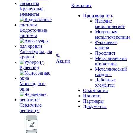
Компания
Крепежные
элементы
Производство
Изделие
металлическое
Водосточные
Модульная
системы
металлочерепица
Фальцевая
кровля
Аксессуары для
Профлист
%
кровли
Металлический
Акции
штакетник
Рубероид
Металлический
сайдинг
Доборные
Мансардные
элементы
окна
О компании
Новости
Партнеры
Чердачные
Документы
лестницы