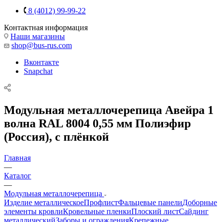
8 (4012) 99-99-22
Контактная информация
Наши магазины
shop@bus-rus.com
Вконтакте
Snapchat
Модульная металлочерепица Авейра 1
волна RAL 8004 0,55 мм Полиэфир
(Россия), с плёнкой
Главная
—
Каталог
—
Модульная металлочерепица
Изделие металлическое
Профлист
Фальцевые панели
Доборные
элементы кровли
Кровельные пленки
Плоский лист
Сайдинг
металлический
Заборы и ограждения
Крепежные