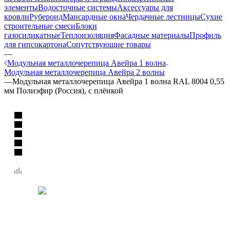
элементы
Водосточные системы
Аксессуары для
кровли
Рубероид
Мансардные окна
Чердачные лестницы
Сухие
строительные смеси
Блоки
газосиликатные
Теплоизоляция
Фасадные материалы
Профиль
для гипсокартона
Сопутствующие товары
—
Модульная металлочерепица Авейра 1 волна
Модульная металлочерепица Авейра 2 волны
—
Модульная металлочерепица Авейра 1 волна RAL 8004 0,55
мм Полиэфир (Россия), с плёнкой