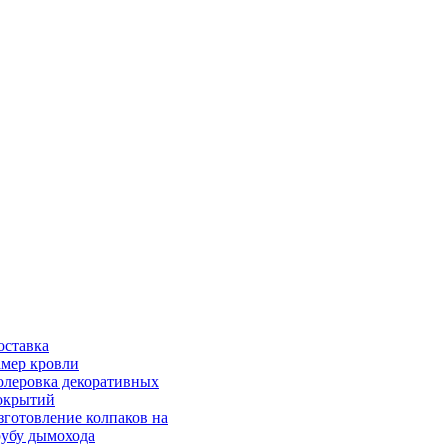
оставка
амер кровли
олеровка декоративных
окрытий
зготовление колпаков на
рубу дымохода