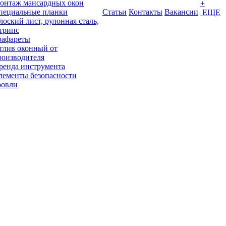
онтаж мансардных окон
+
пециальные планки
Статьи
Контакты
Вакансии
ЕЩЕ
лоский лист, рулонная сталь,
трипс
рафареты
тлив оконный от
роизводителя
ренда инструмента
лементы безопасности
ровли