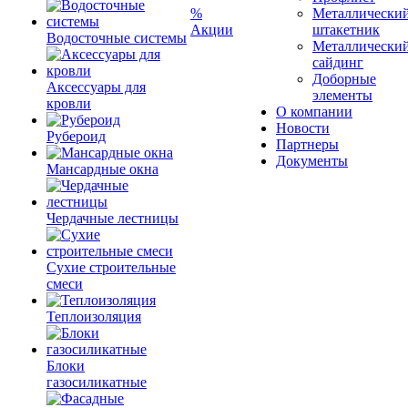
%
Металлически
Акции
штакетник
Водосточные системы
Металлически
сайдинг
Доборные
Аксессуары для
элементы
кровли
О компании
Новости
Рубероид
Партнеры
Документы
Мансардные окна
Чердачные лестницы
Сухие строительные
смеси
Теплоизоляция
Блоки
газосиликатные