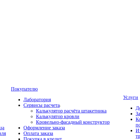
Покупателю
Услуги
Лаборатория
Сервисы расчета
Д
Калькулятор расчёта штакетника
З
Калькулятор кровли
К
Кровельно-фасадный конструктор
п
ца
Оформление заказа
И
вля
Оплата заказа
т
Покупка в кредит