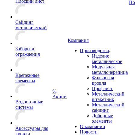
Плоский лист
По
Сайдинг
металлический
Компания
Заборы и
Производство
ограждения
Изделие
металлическое
Модульная
металлочерепица
Крепежные
Фальцевая
элементы
кровля
Профлист
%
Металлический
Акции
штакетник
Водосточные
Металлический
системы
сайдинг
Доборные
элементы
О компании
Аксессуары для
Новости
кровли