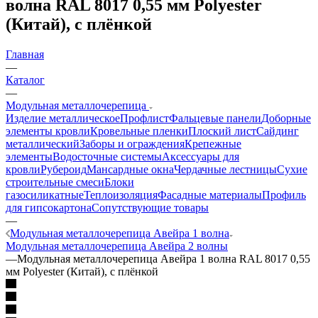
волна RAL 8017 0,55 мм Polyester
(Китай), с плёнкой
Главная
—
Каталог
—
Модульная металлочерепица
Изделие металлическое
Профлист
Фальцевые панели
Доборные
элементы кровли
Кровельные пленки
Плоский лист
Сайдинг
металлический
Заборы и ограждения
Крепежные
элементы
Водосточные системы
Аксессуары для
кровли
Рубероид
Мансардные окна
Чердачные лестницы
Сухие
строительные смеси
Блоки
газосиликатные
Теплоизоляция
Фасадные материалы
Профиль
для гипсокартона
Сопутствующие товары
—
Модульная металлочерепица Авейра 1 волна
Модульная металлочерепица Авейра 2 волны
—
Модульная металлочерепица Авейра 1 волна RAL 8017 0,55
мм Polyester (Китай), с плёнкой