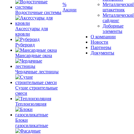
%
Металлически
Акции
штакетник
Водосточные системы
Металлически
сайдинг
Доборные
Аксессуары для
элементы
кровли
О компании
Новости
Рубероид
Партнеры
Документы
Мансардные окна
Чердачные лестницы
Сухие строительные
смеси
Теплоизоляция
Блоки
газосиликатные