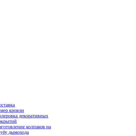
оставка
амер кровли
олеровка декоративных
окрытий
зготовление колпаков на
рубу дымохода