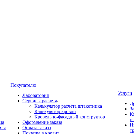
Покупателю
Услуги
Лаборатория
Сервисы расчета
Д
Калькулятор расчёта штакетника
З
Калькулятор кровли
К
Кровельно-фасадный конструктор
п
ца
Оформление заказа
И
вля
Оплата заказа
т
Покупка в кредит