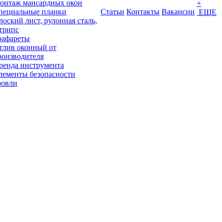
онтаж мансардных окон
+
пециальные планки
Статьи
Контакты
Вакансии
ЕЩЕ
лоский лист, рулонная сталь,
трипс
рафареты
тлив оконный от
роизводителя
ренда инструмента
лементы безопасности
ровли