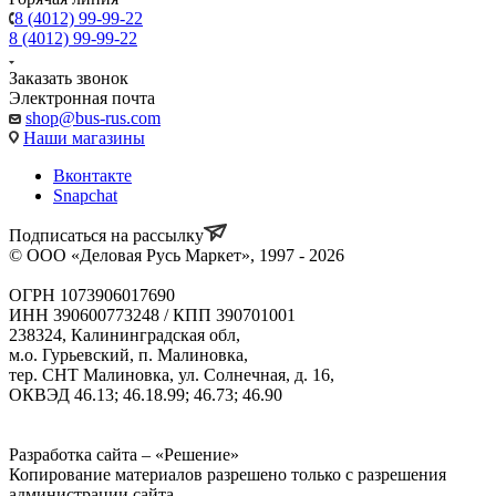
8 (4012) 99-99-22
8 (4012) 99-99-22
Заказать звонок
Электронная почта
shop@bus-rus.com
Наши магазины
Вконтакте
Snapchat
Подписаться на рассылку
© ООО «Деловая Русь Маркет», 1997 - 2026
ОГРН 1073906017690
ИНН 390600773248 / КПП 390701001
238324, Калининградская обл,
м.о. Гурьевский, п. Малиновка,
тер. СНТ Малиновка, ул. Солнечная, д. 16,
ОКВЭД 46.13; 46.18.99; 46.73; 46.90
Политика ООО "Деловая Русь Маркет" в отношении
обработки персональных данных
Разработка сайта – «Решение»
Копирование материалов разрешено только с разрешения
администрации сайта.