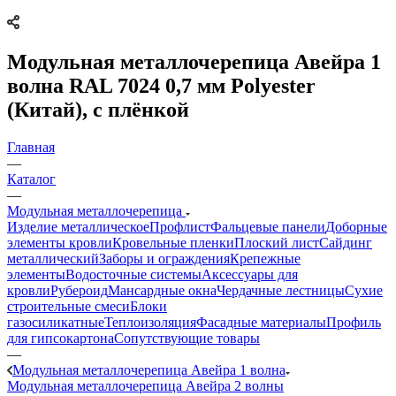
Модульная металлочерепица Авейра 1
волна RAL 7024 0,7 мм Polyester
(Китай), с плёнкой
Главная
—
Каталог
—
Модульная металлочерепица
Изделие металлическое
Профлист
Фальцевые панели
Доборные
элементы кровли
Кровельные пленки
Плоский лист
Сайдинг
металлический
Заборы и ограждения
Крепежные
элементы
Водосточные системы
Аксессуары для
кровли
Рубероид
Мансардные окна
Чердачные лестницы
Сухие
строительные смеси
Блоки
газосиликатные
Теплоизоляция
Фасадные материалы
Профиль
для гипсокартона
Сопутствующие товары
—
Модульная металлочерепица Авейра 1 волна
Модульная металлочерепица Авейра 2 волны