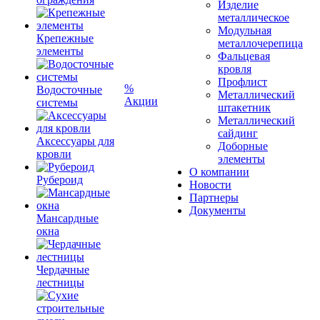
Изделие
металлическое
Модульная
Крепежные
металлочерепица
элементы
Фальцевая
кровля
Профлист
%
Водосточные
Металлический
Акции
системы
штакетник
Металлический
сайдинг
Аксессуары для
Доборные
кровли
элементы
О компании
Рубероид
Новости
Партнеры
Документы
Мансардные
окна
Чердачные
лестницы