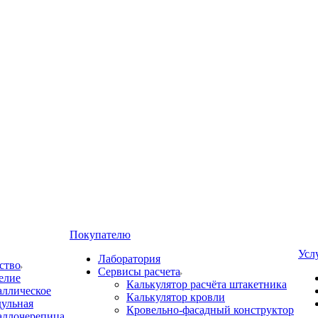
Покупателю
Усл
Лаборатория
ство
Сервисы расчета
елие
Калькулятор расчёта штакетника
аллическое
Калькулятор кровли
ульная
Кровельно-фасадный конструктор
аллочерепица