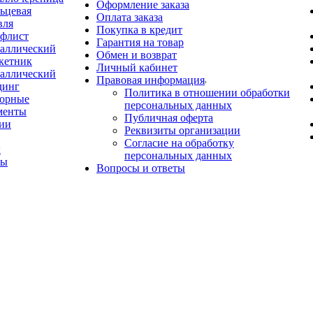
Оформление заказа
ьцевая
Оплата заказа
вля
Покупка в кредит
флист
Гарантия на товар
аллический
Обмен и возврат
кетник
Личный кабинет
аллический
Правовая информация
динг
Политика в отношении обработки
орные
персональных данных
менты
Публичная оферта
ии
Реквизиты организации
Согласие на обработку
ы
персональных данных
ты
Вопросы и ответы