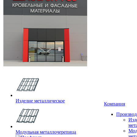
Изделие металлическое
Компания
Производ
Изд
мет
Мод
Модульная металлочерепица
мет