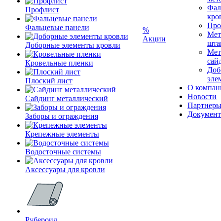
Фал
Профлист
кро
Про
Фальцевые панели
%
Мет
Акции
шта
Доборные элементы кровли
Мет
сай
Кровельные пленки
Доб
эле
Плоский лист
О компан
Новости
Сайдинг металлический
Партнер
Докумен
Заборы и ограждения
Крепежные элементы
Водосточные системы
Аксессуары для кровли
Рубероид