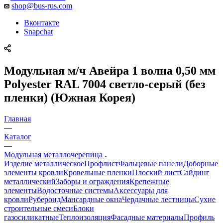
shop@bus-rus.com
Вконтакте
Snapchat
Модульная м/ч Авейра 1 волна 0,50 мм
Polyester RAL 7004 светло-серый (без
пленки) (Южная Корея)
Главная
—
Каталог
—
Модульная металлочерепица
Изделие металлическое
Профлист
Фальцевые панели
Доборные
элементы кровли
Кровельные пленки
Плоский лист
Сайдинг
металлический
Заборы и ограждения
Крепежные
элементы
Водосточные системы
Аксессуары для
кровли
Рубероид
Мансардные окна
Чердачные лестницы
Сухие
строительные смеси
Блоки
газосиликатные
Теплоизоляция
Фасадные материалы
Профиль