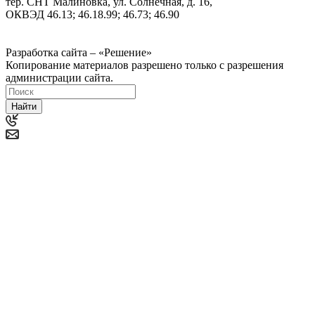
тер. СНТ Малиновка, ул. Солнечная, д. 16,
ОКВЭД 46.13; 46.18.99; 46.73; 46.90
Политика ООО "Деловая Русь Маркет" в отношении
обработки персональных данных
Разработка сайта – «Решение»
Копирование материалов разрешено только с разрешения
администрации сайта.
Найти