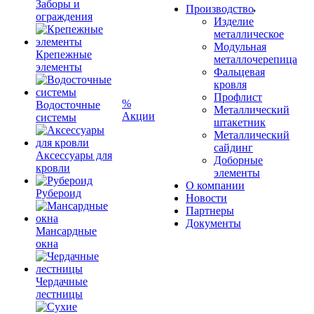
Заборы и
Производство
ограждения
Изделие
металлическое
Модульная
Крепежные
металлочерепица
элементы
Фальцевая
кровля
Профлист
%
Водосточные
Металлический
Акции
системы
штакетник
Металлический
сайдинг
Аксессуары для
Доборные
кровли
элементы
О компании
Рубероид
Новости
Партнеры
Документы
Мансардные
окна
Чердачные
лестницы