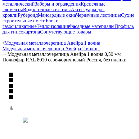
металлический
Заборы и ограждения
Крепежные
элементы
Водосточные системы
Аксессуары для
кровли
Рубероид
Мансардные окна
Чердачные лестницы
Сухие
строительные смеси
Блоки
газосиликатные
Теплоизоляция
Фасадные материалы
Профиль
для гипсокартона
Сопутствующие товары
—
Модульная металлочерепица Авейра 1 волна
Модульная металлочерепица Авейра 2 волны
—
Модульная металлочерепица Авейра 1 волна 0,50 мм
Полиэфир RAL 8019 серо-коричневый Россия, без пленки