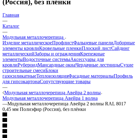
(Россия), без плёнки
Главная
—
Каталог
—
Модульная металлочерепица
Изделие металлическое
Профлист
Фальцевые панели
Доборные
элементы кровли
Кровельные пленки
Плоский лист
Сайдинг
металлический
Заборы и ограждения
Крепежные
элементы
Водосточные системы
Аксессуары для
кровли
Рубероид
Мансардные окна
Чердачные лестницы
Сухие
строительные смеси
Блоки
газосиликатные
Теплоизоляция
Фасадные материалы
Профиль
для гипсокартона
Сопутствующие товары
—
Модульная металлочерепица Авейра 2 волны
Модульная металлочерепица Авейра 1 волна
—
Модульная металлочерепица Авейра 2 волны RAL 8017
0,45 мм Полиэфир (Россия), без плёнки