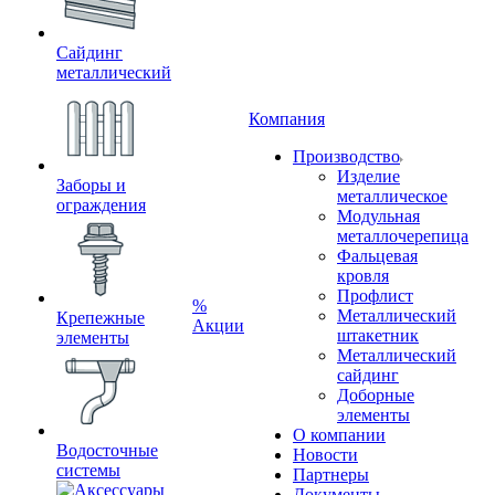
Сайдинг
металлический
Компания
Производство
Изделие
Заборы и
металлическое
ограждения
Модульная
металлочерепица
Фальцевая
кровля
Профлист
%
Металлический
Крепежные
Акции
штакетник
элементы
Металлический
сайдинг
Доборные
элементы
О компании
Водосточные
Новости
системы
Партнеры
Документы