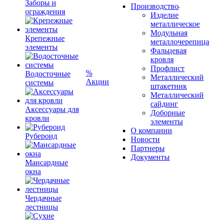
Заборы и
Производство
ограждения
Изделие
металлическое
Модульная
Крепежные
металлочерепица
элементы
Фальцевая
кровля
Профлист
%
Водосточные
Металлический
Акции
системы
штакетник
Металлический
сайдинг
Аксессуары для
Доборные
кровли
элементы
О компании
Рубероид
Новости
Партнеры
Документы
Мансардные
окна
Чердачные
лестницы