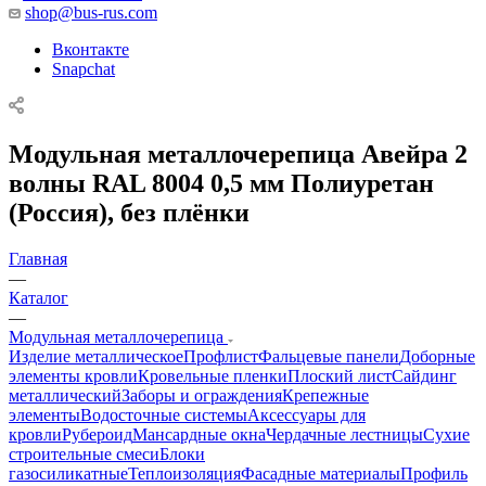
shop@bus-rus.com
Вконтакте
Snapchat
Модульная металлочерепица Авейра 2
волны RAL 8004 0,5 мм Полиуретан
(Россия), без плёнки
Главная
—
Каталог
—
Модульная металлочерепица
Изделие металлическое
Профлист
Фальцевые панели
Доборные
элементы кровли
Кровельные пленки
Плоский лист
Сайдинг
металлический
Заборы и ограждения
Крепежные
элементы
Водосточные системы
Аксессуары для
кровли
Рубероид
Мансардные окна
Чердачные лестницы
Сухие
строительные смеси
Блоки
газосиликатные
Теплоизоляция
Фасадные материалы
Профиль