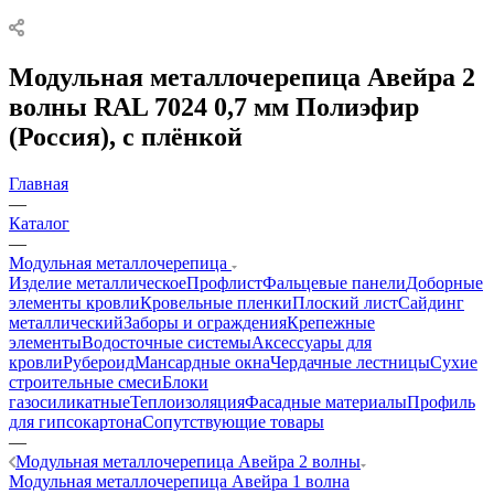
Модульная металлочерепица Авейра 2
волны RAL 7024 0,7 мм Полиэфир
(Россия), с плёнкой
Главная
—
Каталог
—
Модульная металлочерепица
Изделие металлическое
Профлист
Фальцевые панели
Доборные
элементы кровли
Кровельные пленки
Плоский лист
Сайдинг
металлический
Заборы и ограждения
Крепежные
элементы
Водосточные системы
Аксессуары для
кровли
Рубероид
Мансардные окна
Чердачные лестницы
Сухие
строительные смеси
Блоки
газосиликатные
Теплоизоляция
Фасадные материалы
Профиль
для гипсокартона
Сопутствующие товары
—
Модульная металлочерепица Авейра 2 волны
Модульная металлочерепица Авейра 1 волна