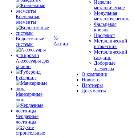
Изделие
металлическое
Модульная
Крепежные
металлочерепица
элементы
Фальцевая
кровля
Профлист
%
Водосточные
Металлический
Акции
системы
штакетник
Металлический
сайдинг
Аксессуары для
Доборные
кровли
элементы
О компании
Рубероид
Новости
Партнеры
Документы
Мансардные
окна
Чердачные
лестницы