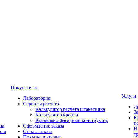
Покупателю
Услуги
Лаборатория
Сервисы расчета
Д
Калькулятор расчёта штакетника
З
Калькулятор кровли
К
Кровельно-фасадный конструктор
п
ца
Оформление заказа
И
вля
Оплата заказа
т
Покупка в кредит