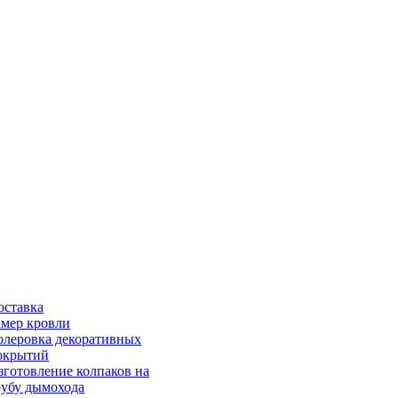
оставка
амер кровли
олеровка декоративных
окрытий
зготовление колпаков на
рубу дымохода