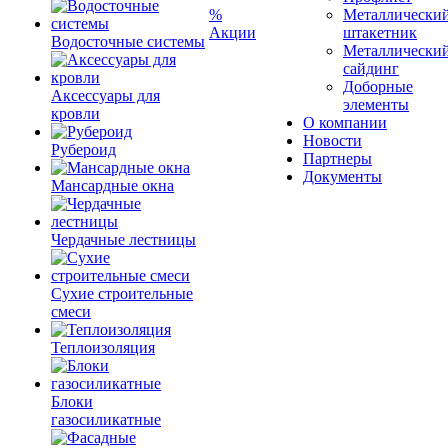
%
Металлически
Акции
штакетник
Водосточные системы
Металлически
сайдинг
Доборные
Аксессуары для
элементы
кровли
О компании
Новости
Рубероид
Партнеры
Документы
Мансардные окна
Чердачные лестницы
Сухие строительные
смеси
Теплоизоляция
Блоки
газосиликатные