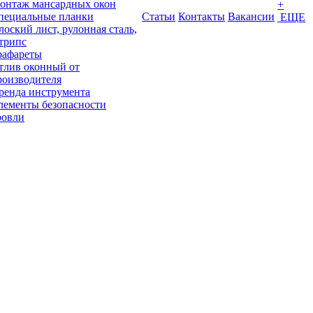
онтаж мансардных окон
+
пециальные планки
Статьи
Контакты
Вакансии
ЕЩЕ
лоский лист, рулонная сталь,
трипс
рафареты
тлив оконный от
роизводителя
ренда инструмента
лементы безопасности
ровли