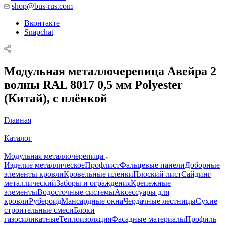
shop@bus-rus.com
Вконтакте
Snapchat
Модульная металлочерепица Авейра 2
волны RAL 8017 0,5 мм Polyester
(Китай), с плёнкой
Главная
—
Каталог
—
Модульная металлочерепица
Изделие металлическое
Профлист
Фальцевые панели
Доборные
элементы кровли
Кровельные пленки
Плоский лист
Сайдинг
металлический
Заборы и ограждения
Крепежные
элементы
Водосточные системы
Аксессуары для
кровли
Рубероид
Мансардные окна
Чердачные лестницы
Сухие
строительные смеси
Блоки
газосиликатные
Теплоизоляция
Фасадные материалы
Профиль