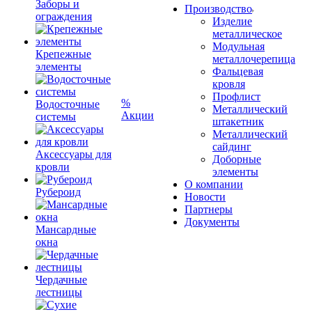
Заборы и
Производство
ограждения
Изделие
металлическое
Модульная
Крепежные
металлочерепица
элементы
Фальцевая
кровля
Профлист
%
Водосточные
Металлический
Акции
системы
штакетник
Металлический
сайдинг
Аксессуары для
Доборные
кровли
элементы
О компании
Рубероид
Новости
Партнеры
Документы
Мансардные
окна
Чердачные
лестницы