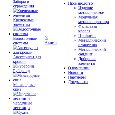
Заборы и
Производство
ограждения
Изделие
металлическое
Модульная
Крепежные
металлочерепица
элементы
Фальцевая
кровля
Профлист
%
Водосточные
Металлический
Акции
системы
штакетник
Металлический
сайдинг
Аксессуары для
Доборные
кровли
элементы
О компании
Рубероид
Новости
Партнеры
Документы
Мансардные
окна
Чердачные
лестницы