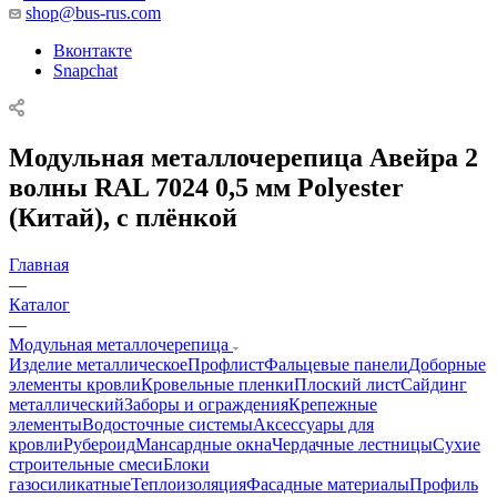
shop@bus-rus.com
Вконтакте
Snapchat
Модульная металлочерепица Авейра 2
волны RAL 7024 0,5 мм Polyester
(Китай), с плёнкой
Главная
—
Каталог
—
Модульная металлочерепица
Изделие металлическое
Профлист
Фальцевые панели
Доборные
элементы кровли
Кровельные пленки
Плоский лист
Сайдинг
металлический
Заборы и ограждения
Крепежные
элементы
Водосточные системы
Аксессуары для
кровли
Рубероид
Мансардные окна
Чердачные лестницы
Сухие
строительные смеси
Блоки
газосиликатные
Теплоизоляция
Фасадные материалы
Профиль