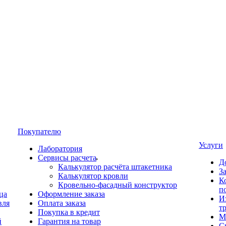
Покупателю
Услуги
Лаборатория
Сервисы расчета
Д
Калькулятор расчёта штакетника
З
Калькулятор кровли
К
Кровельно-фасадный конструктор
п
ца
Оформление заказа
И
вля
Оплата заказа
т
Покупка в кредит
М
й
Гарантия на товар
С