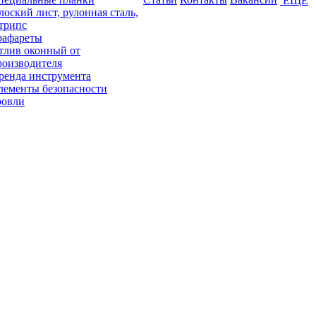
ЕЩЕ
лоский лист, рулонная сталь,
трипс
рафареты
тлив оконный от
роизводителя
ренда инструмента
лементы безопасности
ровли