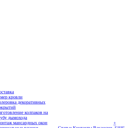
оставка
амер кровли
олеровка декоративных
окрытий
зготовление колпаков на
рубу дымохода
онтаж мансардных окон
+
пециальные планки
Статьи
Контакты
Вакансии