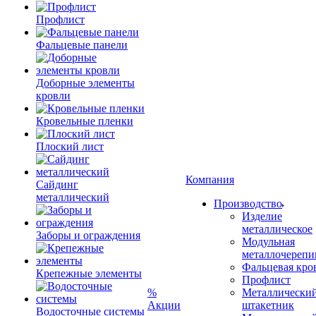
Профлист
Фальцевые панели
Доборные элементы
кровли
Кровельные пленки
Плоский лист
Компания
Сайдинг
металлический
Производство
Изделие
металлическое
Заборы и ограждения
Модульная
металлочерепи
Фальцевая кро
Крепежные элементы
Профлист
%
Металлически
Акции
штакетник
Водосточные системы