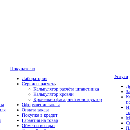
Покупателю
Услуги
Лаборатория
Сервисы расчета
Д
Калькулятор расчёта штакетника
З
Калькулятор кровли
К
Кровельно-фасадный конструктор
п
ца
Оформление заказа
И
вля
Оплата заказа
т
Покупка в кредит
М
й
Гарантия на товар
С
Обмен и возврат
П