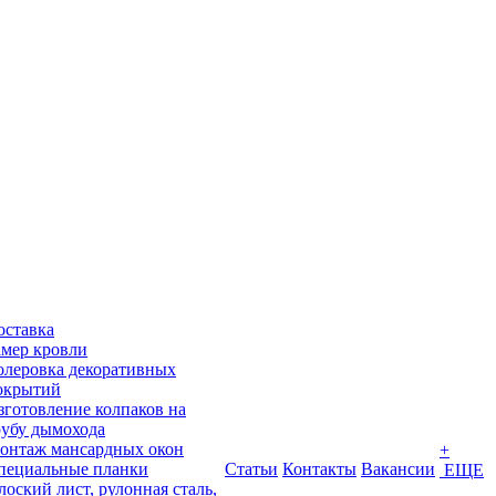
оставка
амер кровли
олеровка декоративных
окрытий
зготовление колпаков на
рубу дымохода
онтаж мансардных окон
+
пециальные планки
Статьи
Контакты
Вакансии
ЕЩЕ
лоский лист, рулонная сталь,