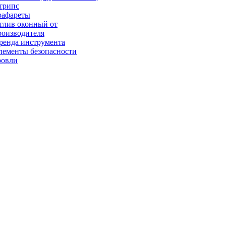
трипс
рафареты
тлив оконный от
роизводителя
ренда инструмента
лементы безопасности
ровли