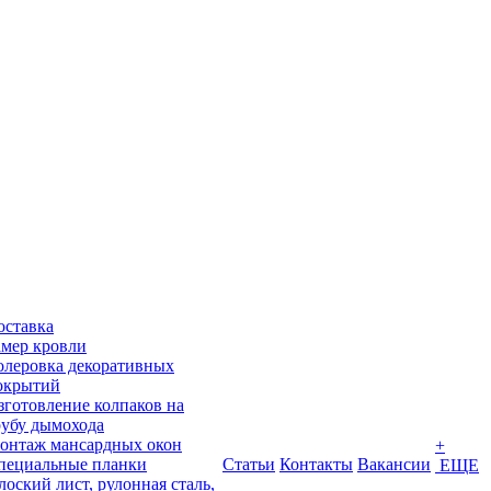
оставка
амер кровли
олеровка декоративных
окрытий
зготовление колпаков на
рубу дымохода
онтаж мансардных окон
+
пециальные планки
Статьи
Контакты
Вакансии
ЕЩЕ
лоский лист, рулонная сталь,