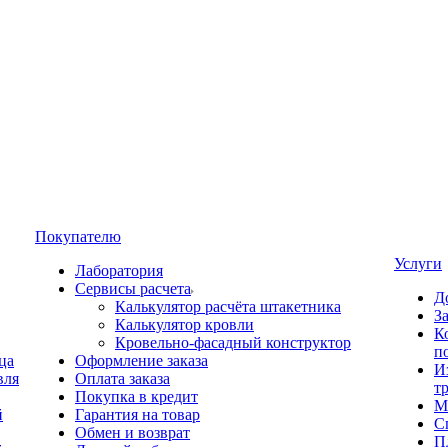
Покупателю
Услуги
Лаборатория
Сервисы расчета
Д
Калькулятор расчёта штакетника
З
Калькулятор кровли
К
Кровельно-фасадный конструктор
п
ца
Оформление заказа
И
вля
Оплата заказа
т
Покупка в кредит
М
й
Гарантия на товар
С
Обмен и возврат
П