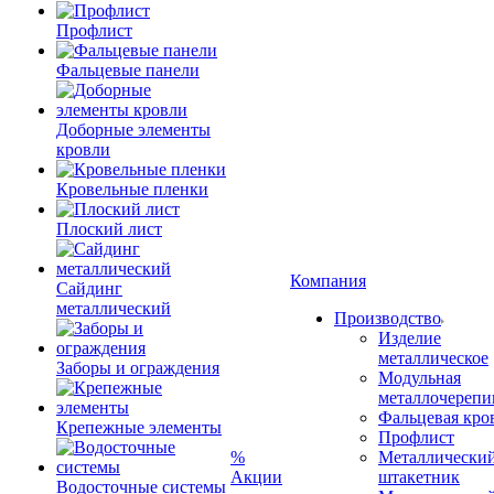
Профлист
Фальцевые панели
Доборные элементы
кровли
Кровельные пленки
Плоский лист
Компания
Сайдинг
металлический
Производство
Изделие
металлическое
Заборы и ограждения
Модульная
металлочерепи
Фальцевая кро
Крепежные элементы
Профлист
%
Металлически
Акции
штакетник
Водосточные системы