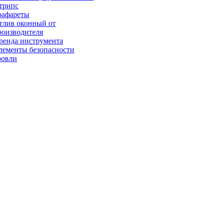
трипс
рафареты
тлив оконный от
роизводителя
ренда инструмента
лементы безопасности
ровли