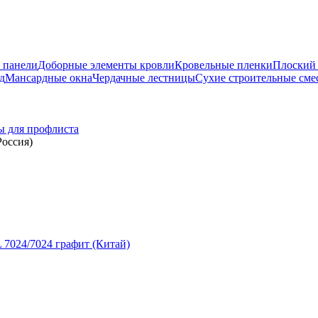
 панели
Доборные элементы кровли
Кровельные пленки
Плоский 
д
Мансардные окна
Чердачные лестницы
Сухие строительные сме
ы для профлиста
оссия)