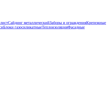
лист
Сайдинг металлический
Заборы и ограждения
Крепежные
си
Блоки газосиликатные
Теплоизоляция
Фасадные