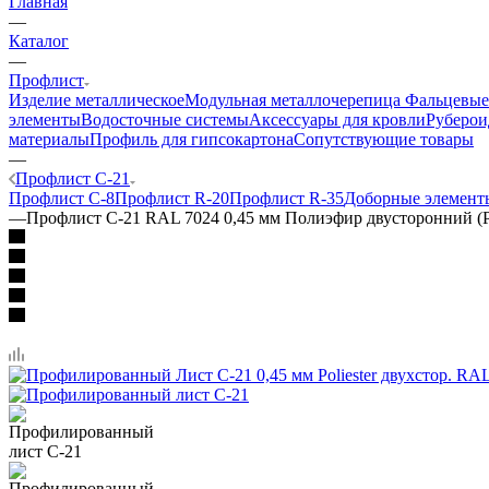
Главная
—
Каталог
—
Профлист
Изделие металлическое
Модульная металлочерепица
Фальцевые
элементы
Водосточные системы
Аксессуары для кровли
Руберои
материалы
Профиль для гипсокартона
Сопутствующие товары
—
Профлист C-21
Профлист C-8
Профлист R-20
Профлист R-35
Доборные элемент
—
Профлист C-21 RAL 7024 0,45 мм Полиэфир двусторонний (Р