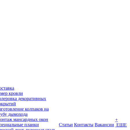
оставка
амер кровли
олеровка декоративных
окрытий
зготовление колпаков на
рубу дымохода
онтаж мансардных окон
+
пециальные планки
Статьи
Контакты
Вакансии
ЕЩЕ
лоский лист, рулонная сталь,