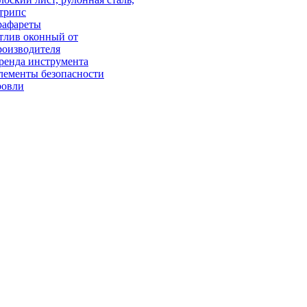
трипс
рафареты
тлив оконный от
роизводителя
ренда инструмента
лементы безопасности
ровли