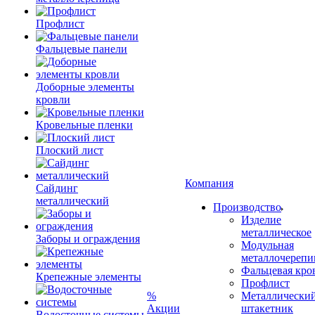
Профлист
Фальцевые панели
Доборные элементы
кровли
Кровельные пленки
Плоский лист
Компания
Сайдинг
металлический
Производство
Изделие
металлическое
Заборы и ограждения
Модульная
металлочерепи
Фальцевая кро
Крепежные элементы
Профлист
%
Металлически
Акции
штакетник
Водосточные системы