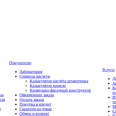
Покупателю
Услуги
Лаборатория
Сервисы расчета
Д
Калькулятор расчёта штакетника
З
Калькулятор кровли
К
Кровельно-фасадный конструктор
п
ца
Оформление заказа
И
вля
Оплата заказа
т
Покупка в кредит
М
й
Гарантия на товар
С
Обмен и возврат
П