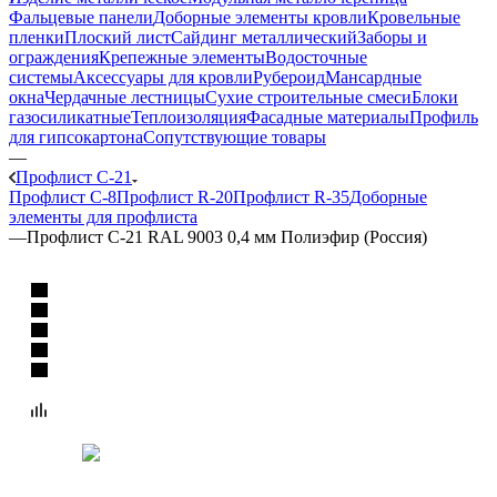
Фальцевые панели
Доборные элементы кровли
Кровельные
пленки
Плоский лист
Сайдинг металлический
Заборы и
ограждения
Крепежные элементы
Водосточные
системы
Аксессуары для кровли
Рубероид
Мансардные
окна
Чердачные лестницы
Сухие строительные смеси
Блоки
газосиликатные
Теплоизоляция
Фасадные материалы
Профиль
для гипсокартона
Сопутствующие товары
—
Профлист C-21
Профлист C-8
Профлист R-20
Профлист R-35
Доборные
элементы для профлиста
—
Профлист C-21 RAL 9003 0,4 мм Полиэфир (Россия)