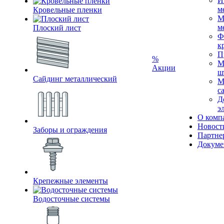
И
м
Кровельные пленки
М
м
Плоский лист
Ф
к
П
%
М
Акции
ш
Сайдинг металлический
М
с
Д
э
О комп
Новост
Заборы и ограждения
Партне
Докуме
Крепежные элементы
Водосточные системы