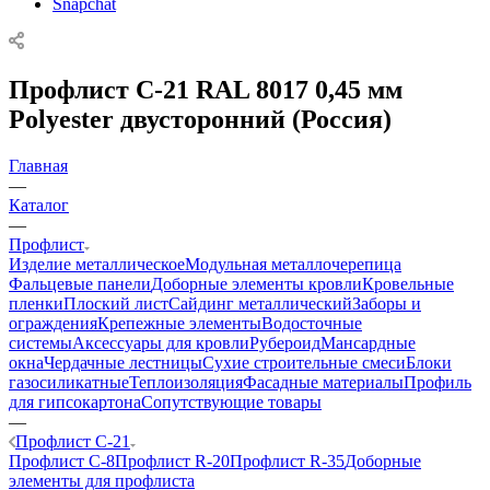
Snapchat
Профлист C-21 RAL 8017 0,45 мм
Polyester двусторонний (Россия)
Главная
—
Каталог
—
Профлист
Изделие металлическое
Модульная металлочерепица
Фальцевые панели
Доборные элементы кровли
Кровельные
пленки
Плоский лист
Сайдинг металлический
Заборы и
ограждения
Крепежные элементы
Водосточные
системы
Аксессуары для кровли
Рубероид
Мансардные
окна
Чердачные лестницы
Сухие строительные смеси
Блоки
газосиликатные
Теплоизоляция
Фасадные материалы
Профиль
для гипсокартона
Сопутствующие товары
—
Профлист C-21
Профлист C-8
Профлист R-20
Профлист R-35
Доборные
элементы для профлиста