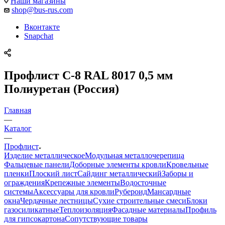
Наши магазины
shop@bus-rus.com
Вконтакте
Snapchat
Профлист C-8 RAL 8017 0,5 мм
Полиуретан (Россия)
Главная
—
Каталог
—
Профлист
Изделие металлическое
Модульная металлочерепица
Фальцевые панели
Доборные элементы кровли
Кровельные
пленки
Плоский лист
Сайдинг металлический
Заборы и
ограждения
Крепежные элементы
Водосточные
системы
Аксессуары для кровли
Рубероид
Мансардные
окна
Чердачные лестницы
Сухие строительные смеси
Блоки
газосиликатные
Теплоизоляция
Фасадные материалы
Профиль
для гипсокартона
Сопутствующие товары