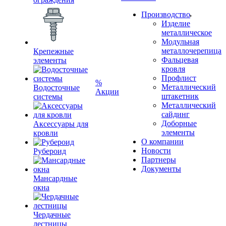
Производство
Изделие
металлическое
Модульная
металлочерепица
Крепежные
Фальцевая
элементы
кровля
Профлист
%
Металлический
Водосточные
Акции
штакетник
системы
Металлический
сайдинг
Доборные
Аксессуары для
элементы
кровли
О компании
Новости
Рубероид
Партнеры
Документы
Мансардные
окна
Чердачные
лестницы