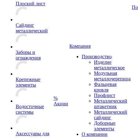
Плоский лист
По
Сайдинг
металлический
Компания
Заборы и
Производство
ограждения
Изделие
металлическое
Модульная
металлочерепица
Крепежные
Фальцевая
элементы
кровля
Профлист
%
Металлический
Акции
Водосточные
штакетник
системы
Металлический
сайдинг
Доборные
элементы
Аксессуары для
О компании