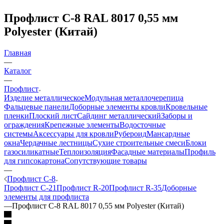
Профлист C-8 RAL 8017 0,55 мм
Polyester (Китай)
Главная
—
Каталог
—
Профлист
Изделие металлическое
Модульная металлочерепица
Фальцевые панели
Доборные элементы кровли
Кровельные
пленки
Плоский лист
Сайдинг металлический
Заборы и
ограждения
Крепежные элементы
Водосточные
системы
Аксессуары для кровли
Рубероид
Мансардные
окна
Чердачные лестницы
Сухие строительные смеси
Блоки
газосиликатные
Теплоизоляция
Фасадные материалы
Профиль
для гипсокартона
Сопутствующие товары
—
Профлист C-8
Профлист C-21
Профлист R-20
Профлист R-35
Доборные
элементы для профлиста
—
Профлист C-8 RAL 8017 0,55 мм Polyester (Китай)